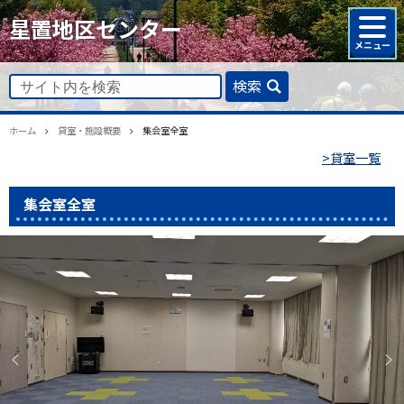
星置地区センター
検索
ホーム
貸室・施設概要
集会室全室
>貸室一覧
集会室全室