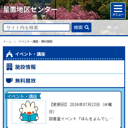
星置地区センター
検索
ホーム
イベント・講座・無料開放
イベント・講座
施設情報
無料開放
イベント・講座
【更新日】
2026年07月22日（水曜
日）
図書室イベント『ほんをよんでしり
とりにちょうせん!!』カード配布終了