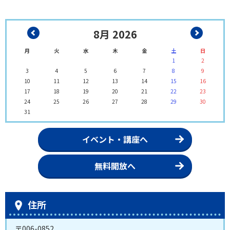
お知らせ
無料開放
【更新日】
【更新日】
2026年06月01日（月曜
2026年07月15日（水曜
8月 2026
日）
日）
(新商品入荷!)ていぬグッズ
8月無料開放予定表 7/15作成
月
火
水
木
金
土
日
1
2
3
4
5
6
7
8
9
施設情報
無料開放
10
11
12
13
14
15
16
17
18
19
20
21
22
23
【更新日】
【更新日】
2025年07月01日（火曜
2026年06月19日（金曜
24
25
26
27
28
29
30
日）
日）
31
貸室使用料が改定されました(R7.7.1
7月無料開放予定表 6/19作成
～)
イベント・講座へ
施設情報
無料開放
無料開放へ
【更新日】
【更新日】
2024年06月01日（土曜
2026年05月20日（水曜
日）
日）
貸室をご利用される皆様へ
6月無料開放予定表 5/28作成
住所
〒006-0852